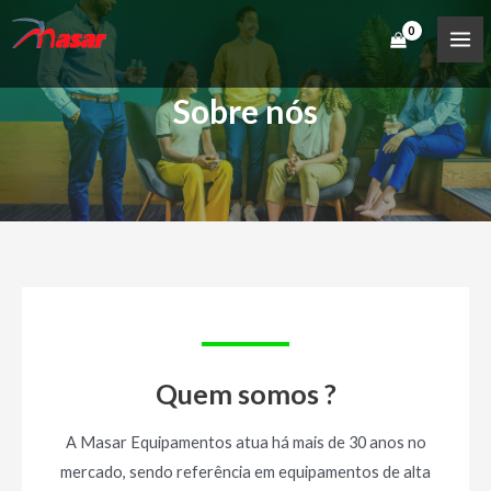
Ir
para
MA
o
ME
Sobre nós
conteúdo
Quem somos ?
A Masar Equipamentos atua há mais de 30 anos no
mercado, sendo referência em equipamentos de alta