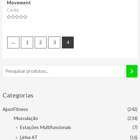
Movement
Cárdio
Avaliação
0
de
5
←
1
2
3
4
Categorias
AjustFitness
(242)
Musculação
(234)
Estações Multifuncionais
(7)
Linha AT
(16)