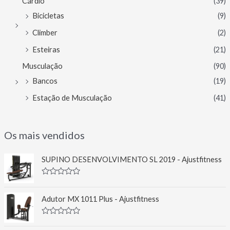
Cárdio
(39)
Bicicletas
(9)
Climber
(2)
Esteiras
(21)
Musculação
(90)
Bancos
(19)
Estação de Musculação
(41)
Os mais vendidos
SUPINO DESENVOLVIMENTO SL 2019 - Ajustfitness
A
v
a
Adutor MX 1011 Plus - Ajustfitness
l
i
a
A
ç
v