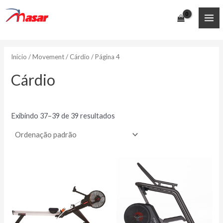
Ir
para
MA
o
conteúdo
ME
Início
/
Movement
/
Cárdio
/ Página 4
Cárdio
Exibindo 37–39 de 39 resultados