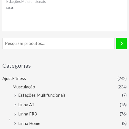
Estações Multifuncionais
Avaliação
0
de
5
Categorias
AjustFitness
(242)
Musculação
(234)
Estações Multifuncionais
(7)
Linha AT
(16)
Linha FR3
(76)
Linha Home
(8)