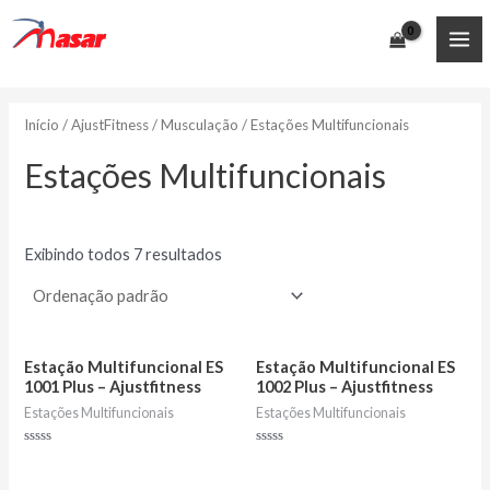
Ir
para
MA
o
conteúdo
ME
Início
/
AjustFitness
/
Musculação
/ Estações Multifuncionais
Estações Multifuncionais
Exibindo todos 7 resultados
Estação Multifuncional ES
Estação Multifuncional ES
1001 Plus – Ajustfitness
1002 Plus – Ajustfitness
Estações Multifuncionais
Estações Multifuncionais
Avaliação
Avaliação
0
0
de
de