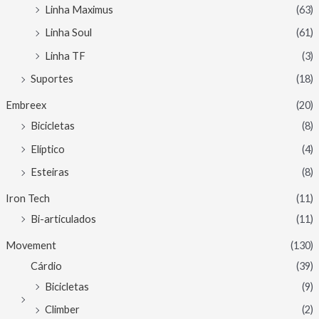
Linha Maximus
(63)
Linha Soul
(61)
Linha TF
(3)
Suportes
(18)
Embreex
(20)
Bicicletas
(8)
Elíptico
(4)
Esteiras
(8)
Iron Tech
(11)
Bi-articulados
(11)
Movement
(130)
Cárdio
(39)
Bicicletas
(9)
Climber
(2)