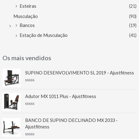
Esteiras
(21)
Musculação
(90)
Bancos
(19)
Estação de Musculação
(41)
Os mais vendidos
SUPINO DESENVOLVIMENTO SL 2019 - Ajustfitness
A
v
a
Adutor MX 1011 Plus - Ajustfitness
l
i
a
A
ç
v
ã
a
BANCO DE SUPINO DECLINADO MX 2033 -
o
l
0
Ajustfitness
i
d
a
e
ç
5