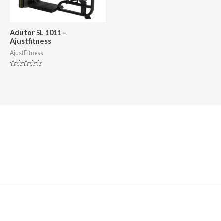
Adutor SL 1011 –
Ajustfitness
AjustFitness
Avaliação
0
de
5