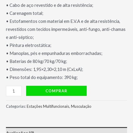
• Cabo de aço revestido e de alta resistência;
• Carenagem total;
• Estofamentos com material em E.V.A e de alta resistência,
revestidos com tecidos impermeáveis, anti-fungo, anti-chamas
e anti-séptico;
• Pintura eletrostática;
• Manoplas, pés e empunhaduras emborrachadas;
• Baterias de 80 kg/70 kg/70 kg;
• Dimensões: 1,95×2,30×2,10 m (CxLxA);
• Peso total do equipamento: 390 kg;
Estação
COMPRAR
Multifuncional
ES
Categorias:
Estações Multifuncionais
,
Musculação
1004R
Plus
-