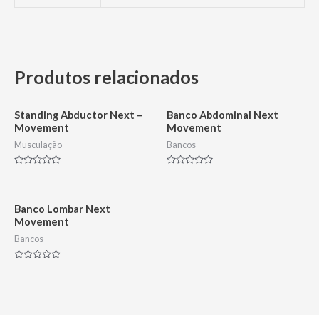
Produtos relacionados
Standing Abductor Next –
Banco Abdominal Next
Movement
Movement
Musculação
Bancos
Avaliação
Avaliação
0
0
de
de
5
5
Banco Lombar Next
Movement
Bancos
Avaliação
0
de
5