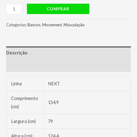
Banco
COMPRAR
Ajustável
Next
Categorias:
Bancos
,
Movement
,
Musculação
Movement
quantidade
Descrição
Avaliações (0)
Linha
NEXT
Comprimento
154,9
(cm)
Largura (cm)
79
Altura (cm)
124,4