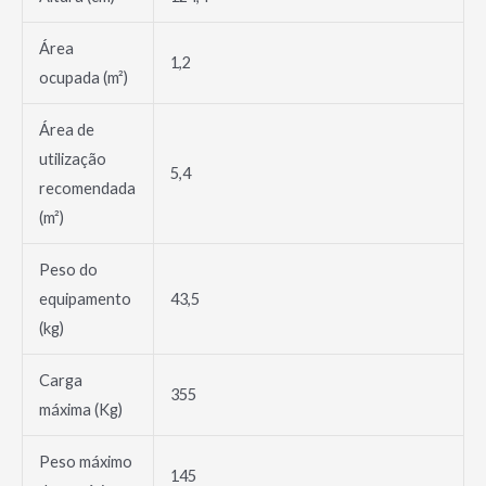
Área
1,2
ocupada (m²)
Área de
utilização
5,4
recomendada
(m²)
Peso do
equipamento
43,5
(kg)
Carga
355
máxima (Kg)
Peso máximo
145