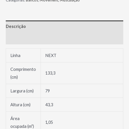
Categorias:
Bancos
,
Movement
,
Musculação
Movement
quantidade
Descrição
Avaliações (0)
Linha
NEXT
Comprimento
133,3
(cm)
Largura (cm)
79
Altura (cm)
43,3
Área
1,05
ocupada (m²)