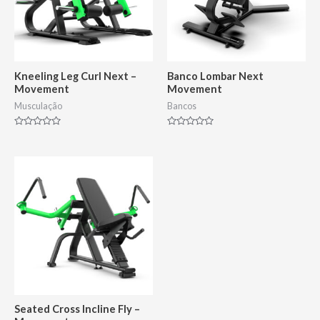
Kneeling Leg Curl Next –
Banco Lombar Next
Movement
Movement
Musculação
Bancos
Avaliação
Avaliação
0
0
de
de
5
5
Seated Cross Incline Fly –