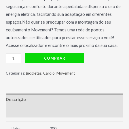
segurança e conforto durante a pedalada e dispensa o uso de
energia elétrica, facilitando sua adaptação em diferentes
espaços.Não quer se preocupar com a montagem do seu
equipamento Movement? Temos uma rede de pontos
autorizados certificados para prestar esse serviço a você!
Acesse o localizador e encontre o mais próximo da sua casa.
Bicicleta
COMPRAR
Ergométrica
U300
Categorias:
Bicicletas
,
Cárdio
,
Movement
-
Movement
quantidade
Descrição
Avaliações (0)
Linha
300