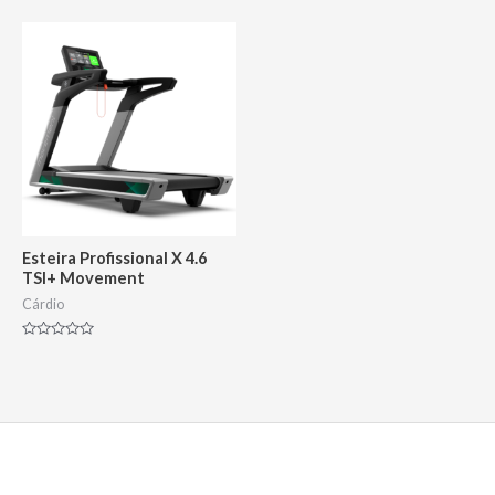
0
5
de
5
Esteira Profissional X 4.6
TSI+ Movement
Cárdio
Avaliação
0
de
5