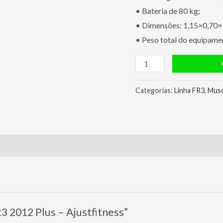
• Bateria de 80 kg;
• Dimensões: 1,15×0,70×
• Peso total do equipame
Deltóide
FR3
2012
Categorias:
Linha FR3
,
Musc
Plus
-
Ajustfitness
quantidade
R3 2012 Plus – Ajustfitness”