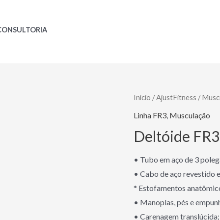
CONSULTORIA
Início
/
AjustFitness
/
Musc
Linha FR3
,
Musculação
Deltóide FR3 
• Tubo em aço de 3 poleg
• Cabo de aço revestido e 
* Estofamentos anatômicos
• Manoplas, pés e empun
• Carenagem translúcida;