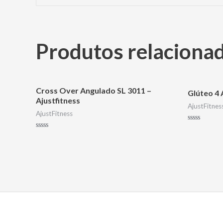
Produtos relaciona
Cross Over Angulado SL 3011 –
Glúteo 4 
Ajustfitness
AjustFitnes
AjustFitness
Avaliação
0
Avaliação
de
0
5
de
5