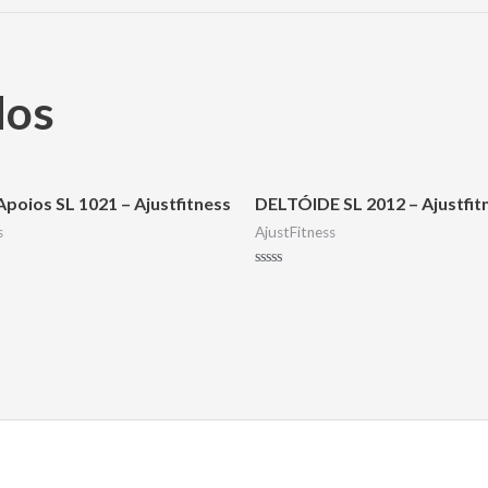
dos
Apoios SL 1021 – Ajustfitness
DELTÓIDE SL 2012 – Ajustfit
s
AjustFitness
Avaliação
0
de
5