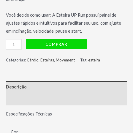
Você decide como usar: A Esteira UP Run possui painel de
ajustes rápidos e intuitivos para facilitar seu uso, com ajuste
em inclinação, velocidade, pause e start.
Esteira
COMPRAR
Up
Run
Categorias:
Cárdio
,
Esteiras
,
Movement
Tag:
esteira
Movement
quantidade
Descrição
Avaliações (0)
Especificações Técnicas
Cor