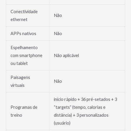
Conectividade
Não
ethernet
APPs nativos
Não
Espelhamento
com smartphone
Não aplicável
ou tablet
Paisagens
Não
virtuais
início rápido + 36 pré-setados + 3
Programas de
“targets” (tempo, calorias e
treino
distância) + 3 personalizados
(usuário)