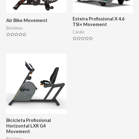
Esteira Profissional X 4.6
Air Bike Movement
TSI+ Movement
Bicicletas
Cárdio
Avaliação
0
Avaliação
de
0
5
de
5
Bicicleta Profissional
Horizontal LXR G4
Movement
Bicicletas