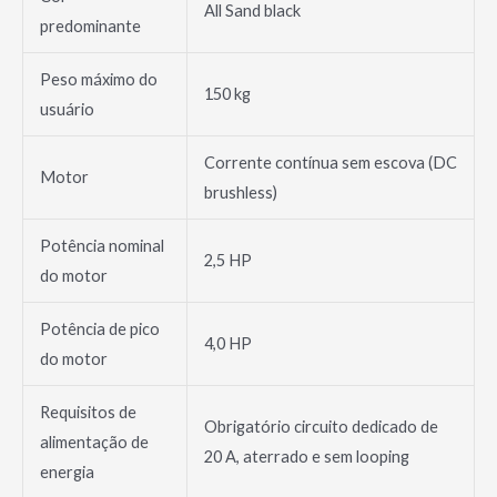
All Sand black
predominante
Peso máximo do
150 kg
usuário
Corrente contínua sem escova (DC
Motor
brushless)
Potência nominal
2,5 HP
do motor
Potência de pico
4,0 HP
do motor
Requisitos de
Obrigatório circuito dedicado de
alimentação de
20 A, aterrado e sem looping
energia