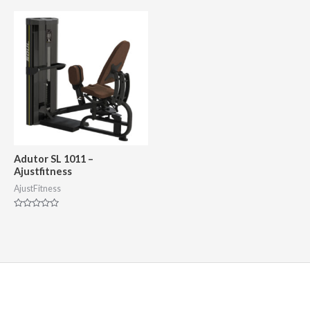
de
de
5
5
Adutor SL 1011 –
Ajustfitness
AjustFitness
Avaliação
0
de
5