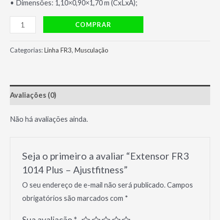
• Dimensões: 1,10×0,90×1,70 m (CxLxA);
Extensor
COMPRAR
FR3
1014
Categorias:
Linha FR3
,
Musculação
Plus
-
Ajustfitness
Avaliações (0)
quantidade
Não há avaliações ainda.
Seja o primeiro a avaliar “Extensor FR3
1014 Plus – Ajustfitness”
O seu endereço de e-mail não será publicado.
Campos
obrigatórios são marcados com
*
Sua avaliação
*