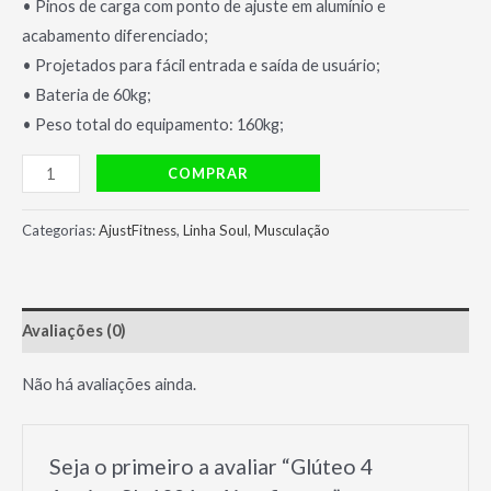
• Pinos de carga com ponto de ajuste em alumínio e
acabamento diferenciado;
• Projetados para fácil entrada e saída de usuário;
• Bateria de 60kg;
• Peso total do equipamento: 160kg;
Glúteo
COMPRAR
4
Apoios
Categorias:
AjustFitness
,
Linha Soul
,
Musculação
SL
1021
-
Avaliações (0)
Ajustfitness
quantidade
Não há avaliações ainda.
Seja o primeiro a avaliar “Glúteo 4