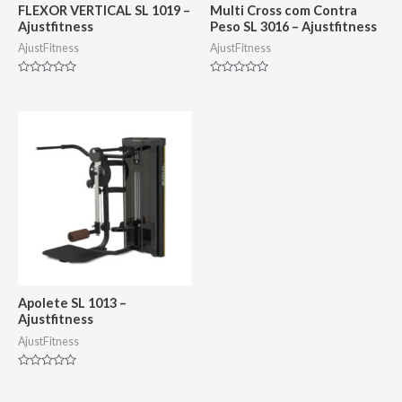
FLEXOR VERTICAL SL 1019 –
Multi Cross com Contra
Ajustfitness
Peso SL 3016 – Ajustfitness
AjustFitness
AjustFitness
Avaliação
Avaliação
0
0
de
de
5
5
Apolete SL 1013 –
Ajustfitness
AjustFitness
Avaliação
0
de