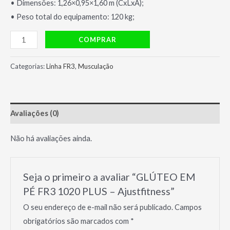
• Dimensões: 1,26×0,95×1,60 m (CxLxA);
• Peso total do equipamento: 120 kg;
GLÚTEO
COMPRAR
EM
PÉ
Categorias:
Linha FR3
,
Musculação
FR3
1020
PLUS
Avaliações (0)
-
Ajustfitness
Não há avaliações ainda.
quantidade
Seja o primeiro a avaliar “GLÚTEO EM
PÉ FR3 1020 PLUS – Ajustfitness”
O seu endereço de e-mail não será publicado.
Campos
obrigatórios são marcados com
*