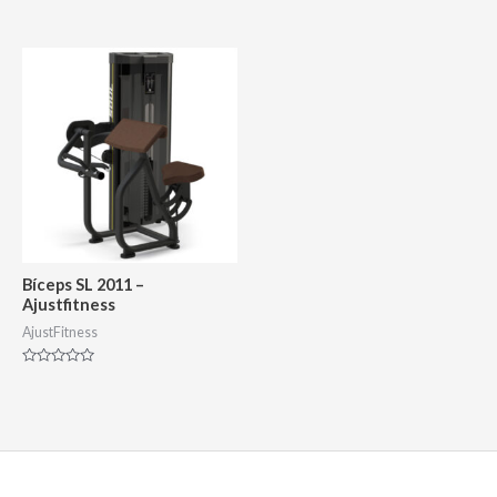
Avaliação
Avaliação
0
0
de
de
5
5
Bíceps SL 2011 –
Ajustfitness
AjustFitness
Avaliação
0
de
5