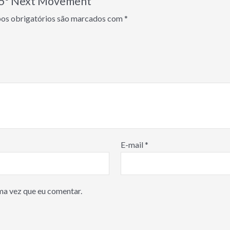
s 45º Next Movement”
s obrigatórios são marcados com
*
E-mail
*
ma vez que eu comentar.