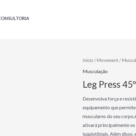
CONSULTORIA
Início
/
Movement
/
Muscu
Musculação
Leg Press 4
Desenvolva força e resis
equipamento que permite 
musculares do seu corpo.A
ativará principalmente os
isquiotibiais. Além disso