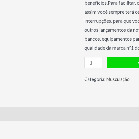
benefícios.Para facilitar,
assim você sempre terá os
interrupções, para que vo
outros lançamentos da no
bancos, equipamentos par
qualidade da marca nº1 do
Leg
Press
45º
Categoria:
Musculação
Next
Movement
quantidade