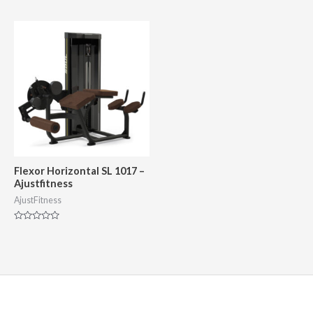
0
0
de
de
5
5
Flexor Horizontal SL 1017 –
Ajustfitness
AjustFitness
Avaliação
0
de
5