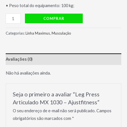
• Peso total do equipamento: 100 kg;
Leg
COMPRAR
Press
Articulado
Categorias:
Linha Maximus
,
Musculação
MX
1030
-
Avaliações (0)
Ajustfitness
quantidade
Não há avaliações ainda.
Seja o primeiro a avaliar “Leg Press
Articulado MX 1030 – Ajustfitness”
O seu endereço de e-mail não será publicado.
Campos
obrigatórios são marcados com
*