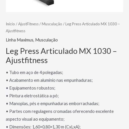
Início
/
AjustFitness
/
Musculação
/ Leg Press Articulado MX 1030 –
Ajustfitness
Linha Maximus
,
Musculação
Leg Press Articulado MX 1030 –
Ajustfitness
• Tubo em aço de 4 polegadas;
• Acabamento em alumínio nas empunhaduras;
• Equipamentos robustos;
• Pintura eletrostática a pó;
• Manoplas, pés e empunhaduras emborrachadas;
• Partes com regulagens cromadas oferecendo excelente
aspecto visual ao equipamento;
• Dimensões: 1,60×0,80×1,30 m (CxLxA);