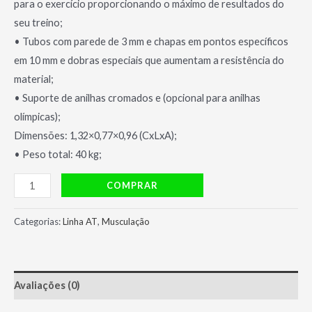
para o exercício proporcionando o máximo de resultados do
seu treino;
• Tubos com parede de 3 mm e chapas em pontos específicos
em 10 mm e dobras especiais que aumentam a resistência do
material;
• Suporte de anilhas cromados e (opcional para anilhas
olímpicas);
Dimensões: 1,32×0,77×0,96 (CxLxA);
• Peso total: 40 kg;
Panturrilha
COMPRAR
Sentada
AT
Categorias:
Linha AT
,
Musculação
1036
-
Ajustfitness
Avaliações (0)
quantidade