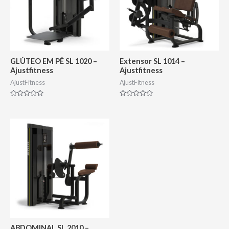
GLÚTEO EM PÉ SL 1020 –
Extensor SL 1014 –
Ajustfitness
Ajustfitness
AjustFitness
AjustFitness
Avaliação
Avaliação
0
0
de
de
5
5
ABDOMINAL SL 2010 –