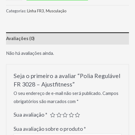
Regulável
FR
Categorias:
Linha FR3
,
Musculação
3028
-
Ajustfitness
Avaliações (0)
quantidade
Não há avaliações ainda.
Seja o primeiro a avaliar “Polia Regulável
FR 3028 – Ajustfitness”
O seu endereço de e-mail não será publicado.
Campos
obrigatórios são marcados com
*
Sua avaliação
*
Sua avaliação sobre o produto
*