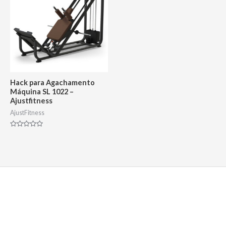
Hack para Agachamento
Máquina SL 1022 –
Ajustfitness
AjustFitness
Avaliação
0
de
5