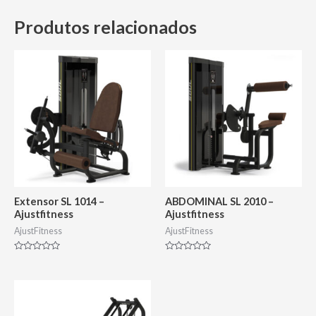
Produtos relacionados
Extensor SL 1014 –
ABDOMINAL SL 2010 –
Ajustfitness
Ajustfitness
AjustFitness
AjustFitness
Avaliação
Avaliação
0
0
de
de
5
5