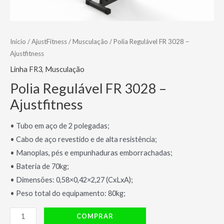
Início
/
AjustFitness
/
Musculação
/ Polia Regulável FR 3028 –
Ajustfitness
Linha FR3
,
Musculação
Polia Regulável FR 3028 –
Ajustfitness
• Tubo em aço de 2 polegadas;
• Cabo de aço revestido e de alta resistência;
• Manoplas, pés e empunhaduras emborrachadas;
• Bateria de 70kg;
• Dimensões: 0,58×0,42×2,27 (CxLxA);
• Peso total do equipamento: 80kg;
Polia
COMPRAR