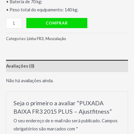
• Bateria de 70 kg;
• Peso total do equipamento: 140 kg;
PUXADA
COMPRAR
BAIXA
FR3
Categorias:
Linha FR3
,
Musculação
2015
PLUS
-
Avaliações (0)
Ajustfitness
quantidade
Não há avaliações ainda.
Seja o primeiro a avaliar “PUXADA
BAIXA FR3 2015 PLUS – Ajustfitness”
O seu endereço de e-mail não será publicado.
Campos
obrigatórios são marcados com
*