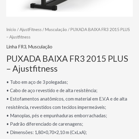
Início
/
AjustFitness
/
Musculação
/ PUXADA BAIXA FR3 2015 PLUS
– Ajustfitness
Linha FR3
,
Musculação
PUXADA BAIXA FR3 2015 PLUS
– Ajustfitness
• Tubo em aço de 3 polegadas;
• Cabo de aço revestido e de alta resistência;
• Estofamentos anatômicos, com material em E.V.A e de alta
resistência, revestidos com tecidos impermeáveis;
• Manoplas, pés e empunhaduras emborrachadas;
• Padrão diferenciado de carenagens;
• Dimensões: 1,80×0,70×2,10 m (CxLxA);