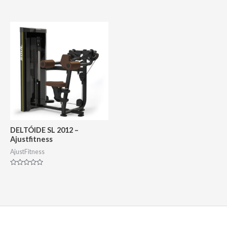
Avaliação
Avaliação
0
0
de
de
5
5
DELTÓIDE SL 2012 –
Ajustfitness
AjustFitness
Avaliação
0
de
5