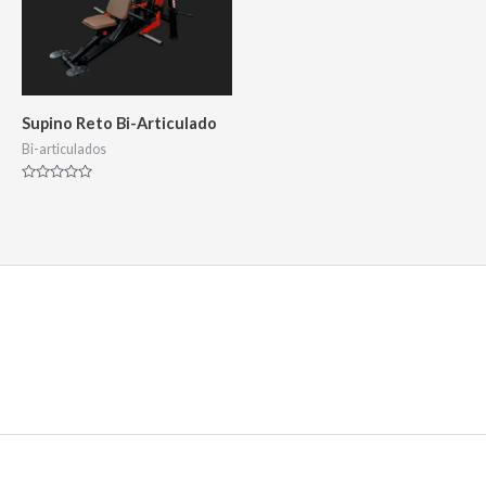
Supino Reto Bi-Articulado
Bi-articulados
Avaliação
0
de
5