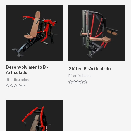
Desenvolvimento Bi-
Glúteo Bi-Articulado
Articulado
Bi-articulados
Bi-articulados
Avaliação
0
Avaliação
de
0
5
de
5