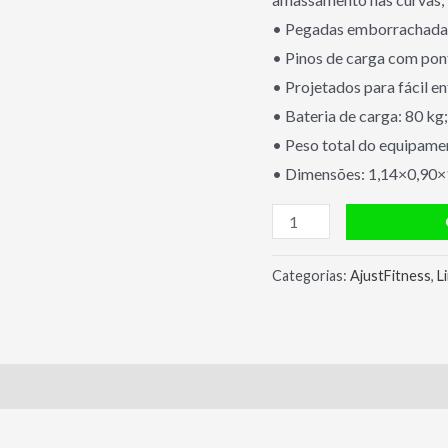
• Pegadas emborrachada
• Pinos de carga com pon
• Projetados para fácil en
• Bateria de carga: 80 kg;
• Peso total do equipame
• Dimensões: 1,14×0,90×
SUPINO
VERTICAL
SL
Categorias:
AjustFitness
,
L
2021
-
Ajustfitness
quantidade