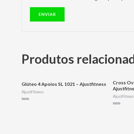
Produtos relaciona
Cross Ov
Glúteo 4 Apoios SL 1021 – Ajustfitness
Ajustfitn
AjustFitness
AjustFitnes
Avaliação
0
Avaliação
de
0
5
de
5