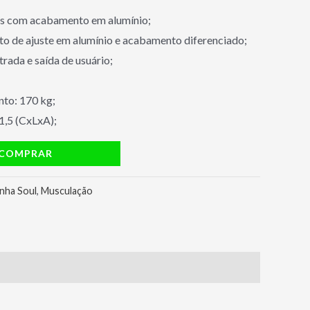
s com acabamento em alumínio;
to de ajuste em alumínio e acabamento diferenciado;
trada e saída de usuário;
nto: 170 kg;
1,5 (CxLxA);
COMPRAR
inha Soul
,
Musculação