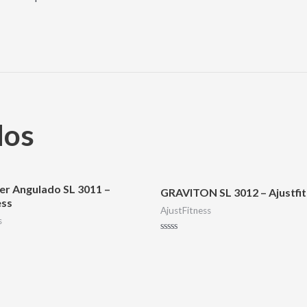
dos
er Angulado SL 3011 –
GRAVITON SL 3012 – Ajustfi
ess
AjustFitness
s
Avaliação
0
de
5