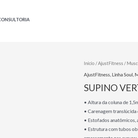
CONSULTORIA
Início
/
AjustFitness
/
Musc
AjustFitness
,
Linha Soul
,
M
SUPINO VERTI
• Altura da coluna de 1,5m
• Carenagem translúcida d
• Estofados anatômicos, a
• Estrutura com tubos o
amassamento nas curvas;