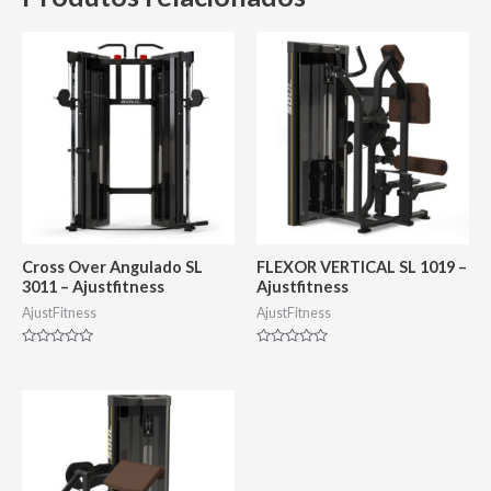
Cross Over Angulado SL
FLEXOR VERTICAL SL 1019 –
3011 – Ajustfitness
Ajustfitness
AjustFitness
AjustFitness
Avaliação
Avaliação
0
0
de
de
5
5