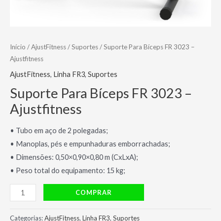
Início
/
AjustFitness
/
Suportes
/ Suporte Para Bíceps FR 3023 –
Ajustfitness
AjustFitness
,
Linha FR3
,
Suportes
Suporte Para Bíceps FR 3023 –
Ajustfitness
• Tubo em aço de 2 polegadas;
• Manoplas, pés e empunhaduras emborrachadas;
• Dimensões: 0,50×0,90×0,80 m (CxLxA);
• Peso total do equipamento: 15 kg;
Suporte
COMPRAR
Para
Bíceps
Categorias:
AjustFitness
,
Linha FR3
,
Suportes