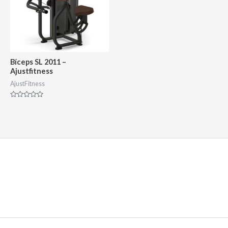
Bíceps SL 2011 –
Ajustfitness
AjustFitness
Avaliação
0
de
5