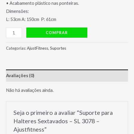
• Acabamento plástico nas ponteiras.
Dimensões:
L: 53cm A: 150cm P: 61cm
Suporte
COMPRAR
para
Halteres
Categorias:
AjustFitness
,
Suportes
Sextavados
–
SL
Avaliações (0)
3078
-
Não há avaliações ainda.
Ajustfitness
quantidade
Seja o primeiro a avaliar “Suporte para
Halteres Sextavados – SL 3078 –
Ajustfitness”