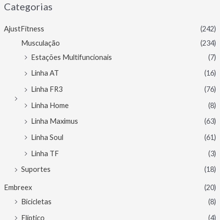
Categorias
AjustFitness
(242)
Musculação
(234)
Estações Multifuncionais
(7)
Linha AT
(16)
Linha FR3
(76)
Linha Home
(8)
Linha Maximus
(63)
Linha Soul
(61)
Linha TF
(3)
Suportes
(18)
Embreex
(20)
Bicicletas
(8)
Elíptico
(4)