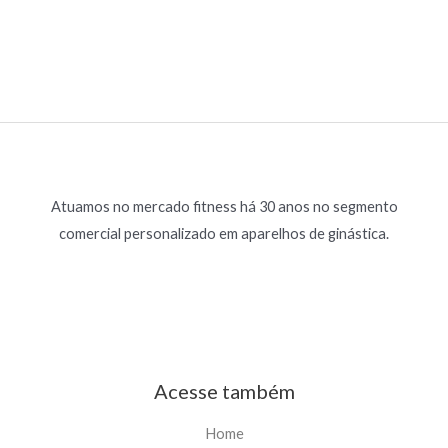
a
e
ç
5
ã
o
0
d
e
5
Atuamos no mercado fitness há 30 anos no segmento
comercial personalizado em aparelhos de ginástica.
Acesse também
Home