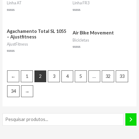
Linha AT
Linha FR3
Avaliação
Avaliação
0
0
de
de
5
5
Agachamento Total SL 1055
Air Bike Movement
– Ajustfitness
Bicicletas
AjustFitness
Avaliação
0
Avaliação
de
0
5
de
5
←
1
2
3
4
5
…
32
33
34
→