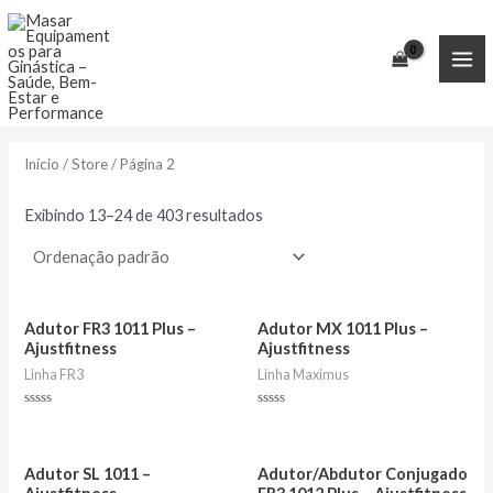
Ir
para
o
MA
conteúdo
ME
Início
/
Store
/ Página 2
Exibindo 13–24 de 403 resultados
Adutor FR3 1011 Plus –
Adutor MX 1011 Plus –
Ajustfitness
Ajustfitness
Linha FR3
Linha Maximus
Avaliação
Avaliação
0
0
de
de
5
5
Adutor SL 1011 –
Adutor/Abdutor Conjugado