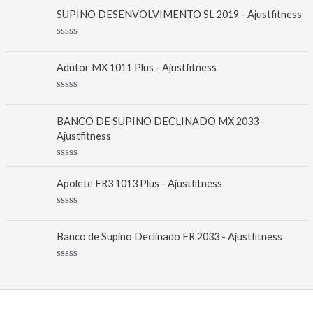
SUPINO DESENVOLVIMENTO SL 2019 - Ajustfitness
A
v
a
Adutor MX 1011 Plus - Ajustfitness
l
i
a
A
ç
v
ã
a
BANCO DE SUPINO DECLINADO MX 2033 -
o
l
0
Ajustfitness
i
d
a
e
ç
5
A
ã
v
o
Apolete FR3 1013 Plus - Ajustfitness
a
0
l
d
i
e
A
a
5
v
ç
a
ã
Banco de Supino Declinado FR 2033 - Ajustfitness
l
o
i
0
a
d
A
ç
e
v
ã
5
a
o
l
0
i
d