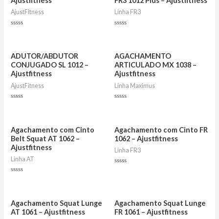
Ajustfitness
FR3 1012 Plus – Ajustfitness
AjustFitness
Linha FR3
Avaliação
Avaliação
0
0
de
de
5
5
ADUTOR/ABDUTOR
AGACHAMENTO
CONJUGADO SL 1012 –
ARTICULADO MX 1038 –
Ajustfitness
Ajustfitness
AjustFitness
Linha Maximus
Avaliação
Avaliação
0
0
de
de
5
5
Agachamento com Cinto
Agachamento com Cinto FR
Belt Squat AT 1062 –
1062 – Ajustfitness
Ajustfitness
Linha FR3
Linha AT
Avaliação
0
Avaliação
de
0
5
de
5
Agachamento Squat Lunge
Agachamento Squat Lunge
AT 1061 – Ajustfitness
FR 1061 – Ajustfitness