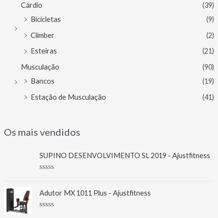
Cárdio
(39)
Bicicletas
(9)
Climber
(2)
Esteiras
(21)
Musculação
(90)
Bancos
(19)
Estação de Musculação
(41)
Os mais vendidos
SUPINO DESENVOLVIMENTO SL 2019 - Ajustfitness
A
v
a
Adutor MX 1011 Plus - Ajustfitness
l
i
a
A