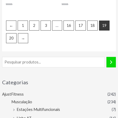
Avaliação
Avaliação
0
0
de
de
5
5
←
1
2
3
…
16
17
18
19
20
→
Categorias
AjustFitness
(242)
Musculação
(234)
Estações Multifuncionais
(7)