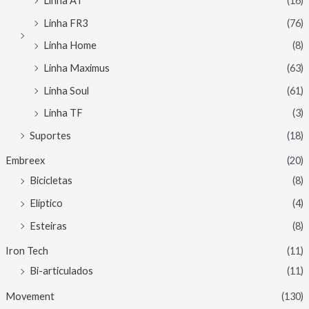
Linha AT
(16)
Linha FR3
(76)
Linha Home
(8)
Linha Maximus
(63)
Linha Soul
(61)
Linha TF
(3)
Suportes
(18)
Embreex
(20)
Bicicletas
(8)
Elíptico
(4)
Esteiras
(8)
Iron Tech
(11)
Bi-articulados
(11)
Movement
(130)