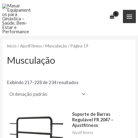
Ir
para
o
MA
conteúdo
ME
Início
/
AjustFitness
/
Musculação
/ Página 19
Musculação
Exibindo 217–228 de 234 resultados
Suporte de Barras
Regulável FR 2047 –
Ajustfitness
AjustFitness