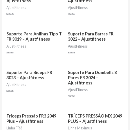
Ajustfitness
Ajustfitness
AjustFitness
AjustFitness
Avaliação
Avaliação
0
0
de
de
5
5
Suporte Para Anilhas Tipo T
Suporte Para Barras FR
FR 3019 – Ajustfitness
3022 – Ajustfitness
AjustFitness
AjustFitness
Avaliação
Avaliação
0
0
de
de
5
5
Suporte Para Bíceps FR
Suporte Para Dumbells 8
3023 – Ajustfitness
Pares FR 3024 –
Ajustfitness
AjustFitness
AjustFitness
Avaliação
0
Avaliação
de
0
5
de
5
Tríceps Pressão FR3 2049
TRÍCEPS PRESSÃO MX 2049
Plus – Ajustfitness
PLUS – Ajustfitness
Linha FR3
Linha Maximus