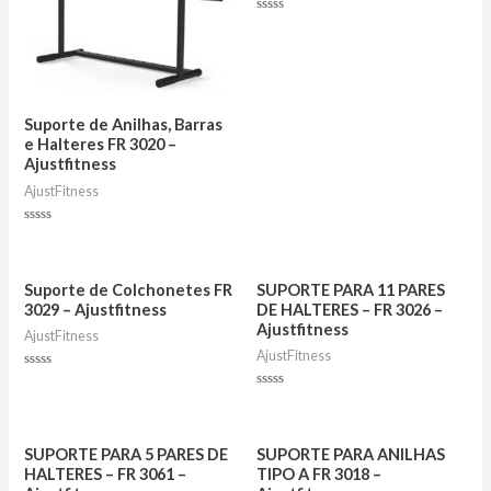
Avaliação
0
de
5
Suporte de Anilhas, Barras
e Halteres FR 3020 –
Ajustfitness
AjustFitness
Avaliação
0
de
5
Suporte de Colchonetes FR
SUPORTE PARA 11 PARES
3029 – Ajustfitness
DE HALTERES – FR 3026 –
Ajustfitness
AjustFitness
AjustFitness
Avaliação
0
Avaliação
de
0
5
de
5
SUPORTE PARA 5 PARES DE
SUPORTE PARA ANILHAS
HALTERES – FR 3061 –
TIPO A FR 3018 –