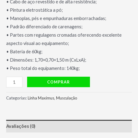
• Cabo de aço revestido e de alta resistência;
• Pintura eletrostática a pó;
• Manoplas, pés e empunhaduras emborrachadas;
• Padrão diferenciado de carenagens;
• Partes com regulagens cromadas oferecendo excelente
aspecto visual ao equipamento;
• Bateria de 60kg;
• Dimensões: 1,70×0,70×1,50 m (CxLxA);
• Peso total do equipamento: 140kg;
Abdutor
COMPRAR
MX
1010
Categorias:
Linha Maximus
,
Musculação
Plus
-
Ajustfitness
Avaliações (0)
quantidade