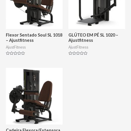
Flexor Sentado Soul SL 1018
GLÚTEO EM PÉ SL 1020 –
– Ajustfitness
Ajustfitness
AjustFitness
AjustFitness
Avaliação
Avaliação
0
0
de
de
5
5
Cadeira Flexora/Extensora