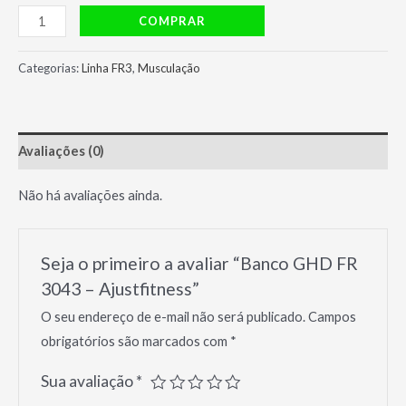
Banco
COMPRAR
GHD
FR
Categorias:
Linha FR3
,
Musculação
3043
-
Ajustfitness
Avaliações (0)
quantidade
Não há avaliações ainda.
Seja o primeiro a avaliar “Banco GHD FR
3043 – Ajustfitness”
O seu endereço de e-mail não será publicado.
Campos
obrigatórios são marcados com
*
Sua avaliação
*