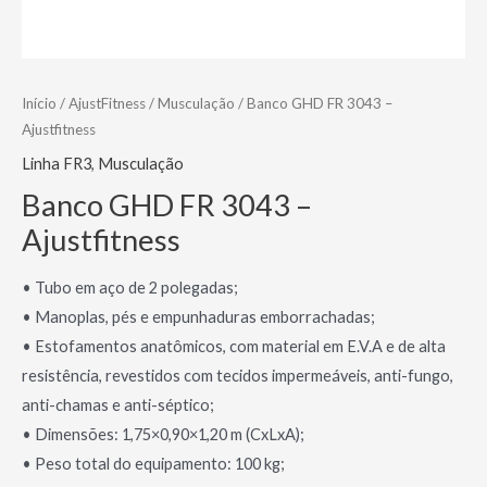
Início
/
AjustFitness
/
Musculação
/ Banco GHD FR 3043 –
Ajustfitness
Linha FR3
,
Musculação
Banco GHD FR 3043 –
Ajustfitness
• Tubo em aço de 2 polegadas;
• Manoplas, pés e empunhaduras emborrachadas;
• Estofamentos anatômicos, com material em E.V.A e de alta
resistência, revestidos com tecidos impermeáveis, anti-fungo,
anti-chamas e anti-séptico;
• Dimensões: 1,75×0,90×1,20 m (CxLxA);
• Peso total do equipamento: 100 kg;