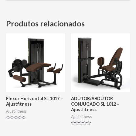
Produtos relacionados
Flexor Horizontal SL 1017 –
ADUTOR/ABDUTOR
Ajustfitness
CONJUGADO SL 1012 –
Ajustfitness
AjustFitness
AjustFitness
Avaliação
0
Avaliação
de
0
5
de