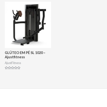
5
GLÚTEO EM PÉ SL 1020 –
Ajustfitness
AjustFitness
Avaliação
0
de
5