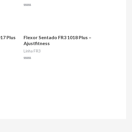
Avaliação
0
de
5
017 Plus
Flexor Sentado FR3 1018 Plus –
Ajustfitness
Linha FR3
Avaliação
0
de
5