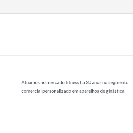
5
ç
A
ã
v
o
a
0
l
d
i
e
a
5
ç
ã
o
0
d
e
5
Atuamos no mercado fitness há 30 anos no segmento
comercial personalizado em aparelhos de ginástica.