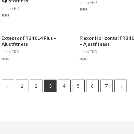
Ajustfitness
Linha FR3
Linha FR3
Avaliação
0
Avaliação
de
0
5
de
5
Extensor FR3 1014 Plus –
Flexor Horizontal FR3 1
Ajustfitness
– Ajustfitness
Linha FR3
Linha FR3
Avaliação
Avaliação
0
0
de
de
5
5
←
1
2
3
4
5
6
7
→