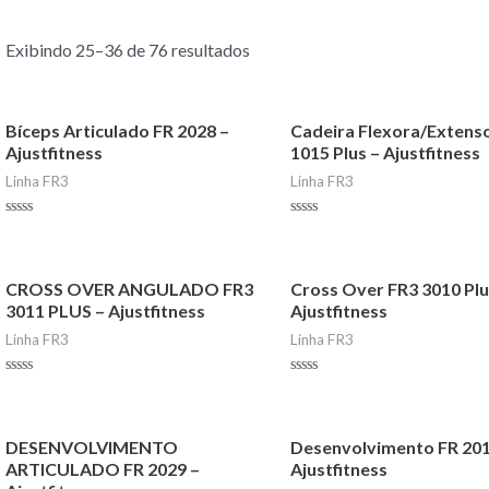
Exibindo 25–36 de 76 resultados
Bíceps Articulado FR 2028 –
Cadeira Flexora/Extens
Ajustfitness
1015 Plus – Ajustfitness
Linha FR3
Linha FR3
Avaliação
Avaliação
0
0
de
de
5
5
CROSS OVER ANGULADO FR3
Cross Over FR3 3010 Plu
3011 PLUS – Ajustfitness
Ajustfitness
Linha FR3
Linha FR3
Avaliação
Avaliação
0
0
de
de
5
5
DESENVOLVIMENTO
Desenvolvimento FR 201
ARTICULADO FR 2029 –
Ajustfitness