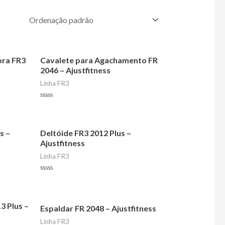
ora FR3
Cavalete para Agachamento FR
2046 – Ajustfitness
Linha FR3
Avaliação
0
de
5
s –
Deltóide FR3 2012 Plus –
Ajustfitness
Linha FR3
Avaliação
0
de
5
3 Plus –
Espaldar FR 2048 – Ajustfitness
Linha FR3